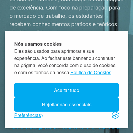
de excelência. Com foco na preparação para
o mercado de trabalho, os estudantes
recebem conhecimentos práticos e teóricos
de alta qualidade.
Nós usamos cookies
Eles são usados para aprimorar a sua
Saber Mais
Contato
experiência. Ao fechar este banner ou continuar
na página, você concorda com o uso de cookies
e com os termos da nossa
Política de Cookies
.
Aceitar tudo
Rejeitar não essenciais
Preferências
©
2026
Colégio Criarte
-
Todos os direitos reservados.